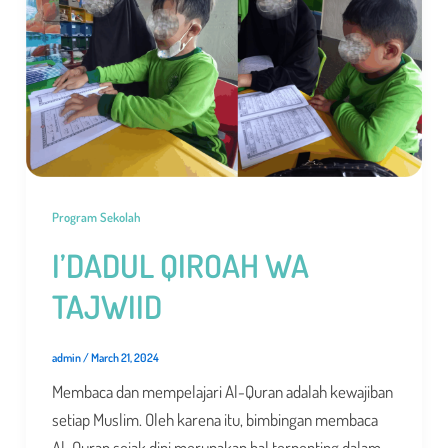
Program Sekolah
I’DADUL QIROAH WA
TAJWIID
admin
/
March 21, 2024
Membaca dan mempelajari Al-Quran adalah kewajiban
setiap Muslim. Oleh karena itu, bimbingan membaca
Al-Quran sejak dini merupakan hal terpenting dalam