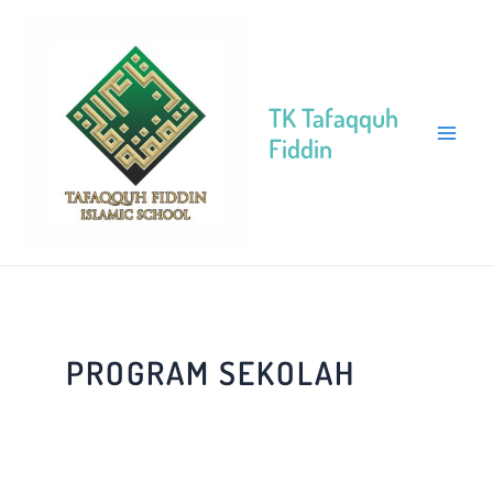
Skip
MAI
to
MEN
content
TK Tafaqquh
Fiddin
PROGRAM SEKOLAH